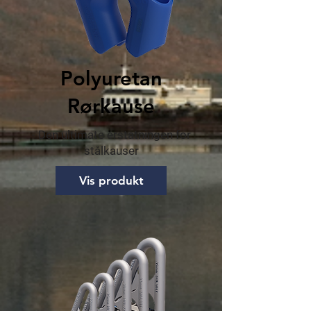
​Polyuretan
Rørkause
- Den ultimate erstatningen for
stålkauser
Vis produkt