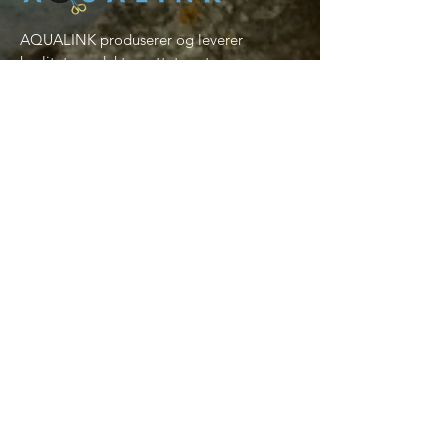
AQUALINK produserer og leverer
kvalitetsprodukter rettet mot
fiskeoppdretts industrien. Vi benytter
materialer av høy kvalitet som gir minimal
belastning på ytre miljø.
Navigasjon
Forside
Produkter
Om AQUALINK
Kontakt