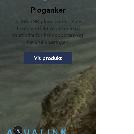
Ploganker
AQUALINK ploganker er et av
de mest effektive ankerne på
markedet for fiskeoppdrett- og
havbruksnæringen.
Vis produkt